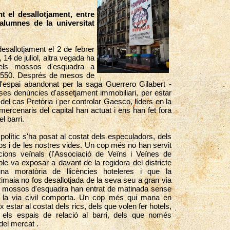
t el desallotjament, entre
 alumnes de la universitat
esallotjament el 2 de febrer
 14 de juliol, altra vegada ha
dels mossos d'esquadra a
a 550. Després de mesos de
ar l'espai abandonat per la saga Guerrero Gilabert -
es denúncies d'assetjament immobiliari, per estar
 del cas Pretòria i per controlar Gaesco, líders en la
s mercenaris del capital han actuat i ens han fet fora
pel barri.
olític s'ha posat al costat dels especuladors, dels
mps i de les nostres vides. Un cop més no han servit
acions veïnals (l'Associació de Veïns i Veïnes de
ple va exposar a davant de la regidora del districte
a moratòria de llicències hoteleres i que la
Rimaia no fos desallotjada de la seva seu a gran via
 mossos d'esquadra han entrat de matinada sense
e la via civil comporta. Un cop més qui mana en
x estar al costat dels rics, dels que volen fer hotels,
 els espais de relació al barri, dels que només
del mercat .