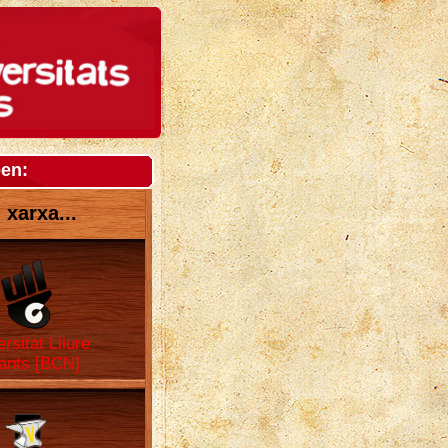
pen:
 xarxa...
rsitat Lliure
ants [BCN]