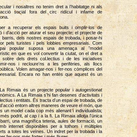
cular i nosaltres no tenim dret a l'habitatge ni als
'acció social fora del circ ridícul i infame de
lona.
per a recuperar els espais buits i omplir-los de
 i d'acció per aturar el seu projecte; el projecte de
s barris, dels nostres espais de trobada, i posar-hi
or pels turistes i pels lobbies empresarials. Com
espai popular suposa una amenaça al "model
rístic en que es vol convertir la ciutat, on el dret a
sobre dels drets col.lectius i de les iniciatives
mir-nos i recloure'ns a les perifèries, als llocs
 pública. Volen amagar-nos i fer-nos còmplices del
resarial. Encara no han entès que aquest és un
 La Rimaia és un projecte popular i autogestionat
onòmics. A La Rimaia s'hi fan desenes d'activitats i
ectius i entitats. És tracta d'un espai de trobada, de
i d'acció entorn altres maneres de veure el món, que
s un model cada cop més alienant i individualista;
s podrit, al cap i a la fi. La Rimaia allotja l'única
 barri, una magnífica teteria, aules de formació, un
amb internet disponibles per a tothom i múltiples
rts a totes les veïnes. Un indret per la trobada i la
per fer-nos més fortes i més lliures.