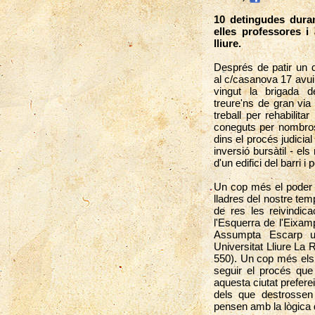
10 detingudes duran
elles professores i
lliure.
Després de patir un d
al c/casanova 17 avui,
vingut la brigada 
treure'ns de gran vi
treball per rehabilit
coneguts per nombros
dins el procés judicial
inversió bursàtil - el
d'un edifici del barri i 
Un cop més el poder p
lladres del nostre te
de res les reivindic
l'Esquerra de l'Eixam
Assumpta Escarp un
Universitat Lliure La 
550). Un cop més els
seguir el procés qu
aquesta ciutat preferei
dels que destrossen
pensen amb la lògica 