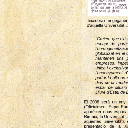
Teixidora) engegari
d'aquella Universitat L
"Creiem que exist
escapi de paràm
l'homogeneïtza
globalitzat en el 
mantenen uns pr
empreses, impedi
única i exclusiva
l'ensenyament d'
portar-lo allà on
dins de la modes
espai de difusi
Lliure d'Estiu de 
El 2008 serà un any o
(Oficialment Espai Eu
aparèixer nous espais 
Rimaia, la Universitat 
aquestes universitats
presentació de la Xa