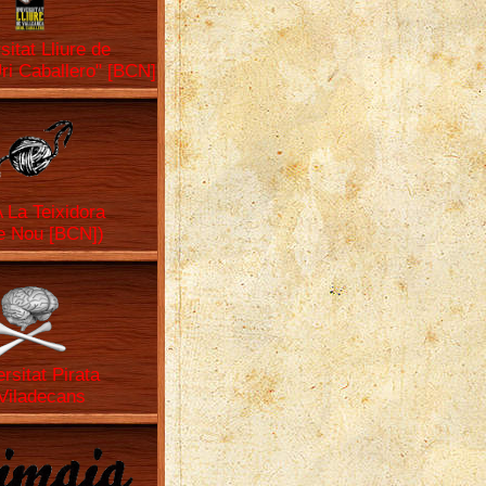
sitat Lliure de
Uri Caballero" [BCN]
La Teixidora
e Nou [BCN])
rsitat Pirata
Viladecans