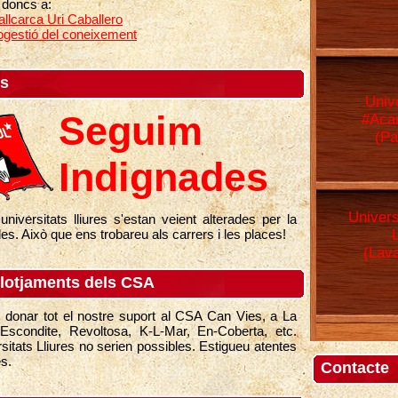
 doncs a:
Vallcarca Uri Caballero
ogestió del coneixement
es
Unive
Seguim
#Aca
(Pa
Indignades
Univers
universitats lliures s'estan veient alterades per la
des. Això que ens trobareu als carrers i les places!
(Lav
llotjaments dels CSA
donar tot el nostre suport al CSA Can Vies, a La
Escondite, Revoltosa, K-L-Mar, En-Coberta, etc.
sitats Lliures no serien possibles. Estigueu atentes
s.
Contacte