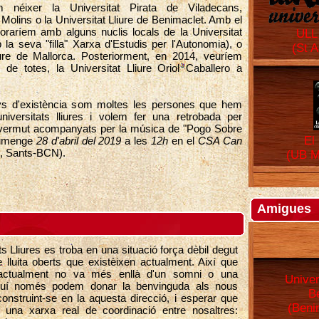
íem néixer la Universitat Pirata de Viladecans,
 Molins o la Universitat Lliure de Benimaclet. Amb el
oraríem amb alguns nuclis locals de la Universitat
ULL
la seva "filla" Xarxa d'Estudis per l'Autonomia), o
(St A
iure de Mallorca. Posteriorment, en 2014, veuríem
de totes, la Universitat Lliure Oriol Caballero a
ys d'existència som moltes les persones que hem
universitats lliures i volem fer una retrobada per
n vermut acompanyats per la música de "Pogo Sobre
El
iumenge
28 d'abril del 2019
a les
12h
en el
CSA Can
2, Sants-BCN).
(UB M
Amigues
s Lliures es troba en una situació força dèbil degut
e lluita oberts que existèixen actualment. Així que
 actualment no va més enllà d'un somni o una
Univer
quí només podem donar la benvinguda als nous
B
onstruint-se en la aquesta direcció, i esperar que
(Beni
 una xarxa real de coordinació entre nosaltres: