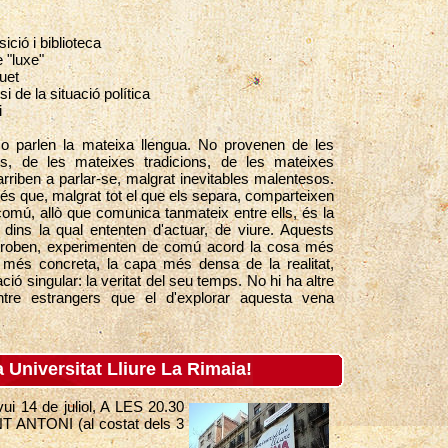
ció i biblioteca
 "luxe"
uet
i de la situació política
i
o parlen la mateixa llengua. No provenen de les
es, de les mateixes tradicions, de les mateixes
ixí arriben a parlar-se, malgrat inevitables malentesos.
, és que, malgrat tot el que els separa, comparteixen
omú, allò que comunica tanmateix entre ells, és la
 dins la qual ententen d'actuar, de viure. Aquests
 troben, experimenten de comú acord la cosa més
a més concreta, la capa més densa de la realitat,
ció singular: la veritat del seu temps. No hi ha altre
entre estrangers que el d'explorar aquesta vena
a Universitat Lliure La Rimaia!
14 de juliol, A LES 20.30
ANTONI (al costat dels 3