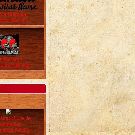
 La Riamaia
ntoni [BCN])
 Laboratori
undet [BCN])
sitat Lliure de
enimaclet
maclet [VLC])