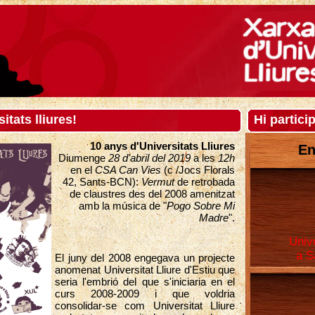
itats lliures!
Hi partici
10 anys d'Universitats Lliures
En
Diumenge
28 d'abril del 2019
a les
12h
en el
CSA Can Vies
(c /Jocs Florals
42, Sants-BCN):
Vermut
de retrobada
de claustres des del 2008 amenitzat
amb la música de "
Pogo Sobre Mi
Madre
".
Unive
a S
El juny del 2008 engegava un projecte
anomenat Universitat Lliure d'Estiu que
seria l'embrió del que s'iniciaria en el
curs 2008-2009 i que voldria
consolidar-se com Universitat Lliure