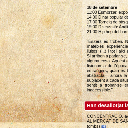
18 de setembre
11:00 Esmorzar, exposi
14:30 Dinar popular de
17:00 Torneig de bàsq
19:00 Discussió: Anàlis
21:00 Hip hop del barr
"Éssers es troben. N
mateixes experiènci
lluites. (...) I tot i a
Si arriben a parlar-se
alguna cosa. Aquest c
fisionomia de l'època
estrangers, quan es
abstracta, i alhora l
subjacent a cada situa
sentit a trobar-se 
inaccessible."
Han desallotjat l
CONCENTRACIÓ, avui 
AL MERCAT DE SANT 
tombs)