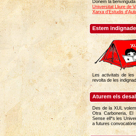
Donem la benvinguda
Universitat Lliure de 
Xarxa d'Estudis d'Aut
Estem indignad
Les activitats de les 
revolta de les indigna
Aturem els desa
Des de la XUL volem 
Otra Carboneria, El 
Sense ell*s les Univer
a futures convocatòrie