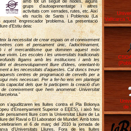
amb tot un seguit de nodes, alguns
grups d'autoaprenentatge i altres
activitats com xerrades, rutes, etc. Així
Univer
els nuclis de Sants i Poblenou (La
Vallcarca "
en aquest engrescador problema. La presentació
liure d'Estiu deia:
eix la necessitat de crear espais on el coneixement
etres com el pensament únic, l'adoctrinament,
ció i el mercantilisme que dominen aquest món
que vivim. Les escoles i les universitats tradicionals
CSOA 
ofunds lligams amb les institucions i amb les
(Pobl
nt el desenvolupament lliure d'idees, orientant-lo
ment a les necessitats d'aquestes. Cal doncs treure
aquests centres de programació de cervells per a
 sigui més necessari. Per a fer-ho ens em plantejat
ta capacitat dels que hi participem la creació d'un
ó de coneixement que hem anomenat: Universitat
Barcelona."
Unive
n s'aguditzaren les lluites contra el Pla Bolonya
de 
ropeu d'Ensenyament Superior o EEES), i això feu
de pensament lliure com la Universitat Lliure de La
Lliure del Raval o El Laboratori de Mundet. Amb totes
 celebraríem el 6 de març del 2010 la jornada de
rxa d'Universitats Lliures. Fora de les lluites