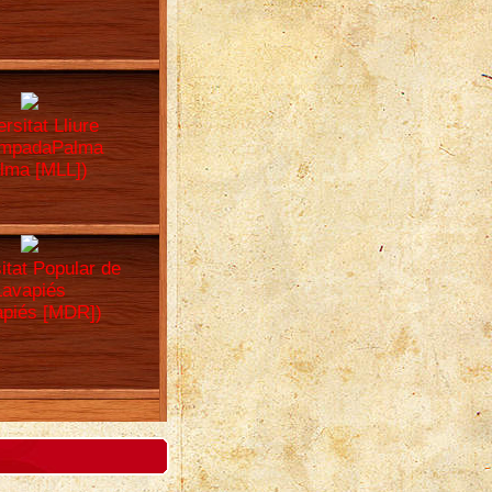
rsitat Lliure
mpadaPalma
lma [MLL])
itat Popular de
Lavapiés
apiés [MDR])