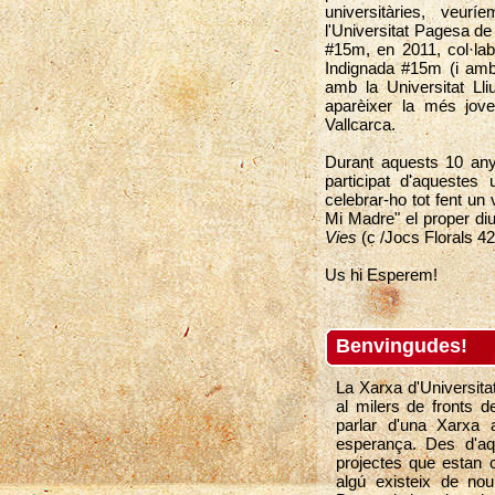
universitàries, veur
l'Universitat Pagesa de
#15m, en 2011, col·lab
Indignada #15m (i amb 
amb la Universitat Ll
aparèixer la més jove 
Vallcarca.
Durant aquests 10 an
participat d'aquestes 
celebrar-ho tot fent u
Mi Madre" el proper d
Vies
(c /Jocs Florals 4
Us hi Esperem!
Benvingudes!
La Xarxa d'Universitat
al milers de fronts d
parlar d'una Xarxa
esperança. Des d'a
projectes que estan c
algú existeix de nou