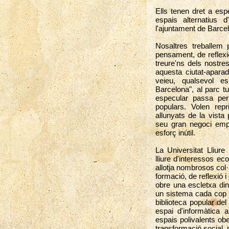
Ells tenen dret a espe
espais alternatius d
l'ajuntament de Barce
Nosaltres treballem 
pensament, de reflexió
treure'ns dels nostre
aquesta ciutat-aparad
veieu, qualsevol 
Barcelona", al parc tu
especular passa per 
populars. Volen repri
allunyats de la vista
seu gran negoci emp
esforç inútil.
La Universitat Lliure
lliure d'interessos ec
allotja nombrosos col·l
formació, de reflexió 
obre una escletxa din
un sistema cada cop mé
biblioteca popular del
espai d'informàtica 
espais polivalents obe
transformació social, 